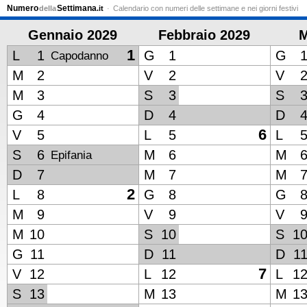
Numero
Settimana
della
.it
Calendario con numeri delle settimane e nei giorni festivi
Gennaio 2029
Febbraio 2029
M
1
L
1
G
1
G
Capodanno
M
2
V
2
V
M
3
S
3
S
G
4
D
4
D
6
V
5
L
5
L
S
6
M
6
M
Epifania
D
7
M
7
M
2
L
8
G
8
G
M
9
V
9
V
M
10
S
10
S
1
G
11
D
11
D
1
7
V
12
L
12
L
1
S
13
M
13
M
1