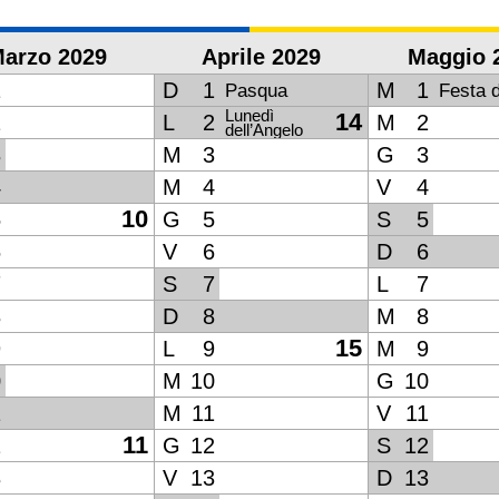
arzo 2029
Aprile 2029
Maggio 
1
D
1
M
1
Pasqua
Festa 
Lunedì
14
2
L
2
M
2
dell’Angelo
3
M
3
G
3
4
M
4
V
4
10
5
G
5
S
5
6
V
6
D
6
7
S
7
L
7
8
D
8
M
8
15
9
L
9
M
9
0
M
10
G
10
1
M
11
V
11
11
2
G
12
S
12
3
V
13
D
13