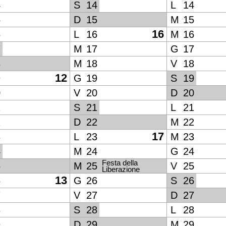
4
S
14
L
14
5
D
15
M
15
16
6
L
16
M
16
7
M
17
G
17
8
M
18
V
18
12
9
G
19
S
19
0
V
20
D
20
1
S
21
L
21
2
D
22
M
22
17
3
L
23
M
23
4
M
24
G
24
Festa della
5
M
25
V
25
Liberazione
13
6
G
26
S
26
7
V
27
D
27
8
S
28
L
28
9
D
29
M
29