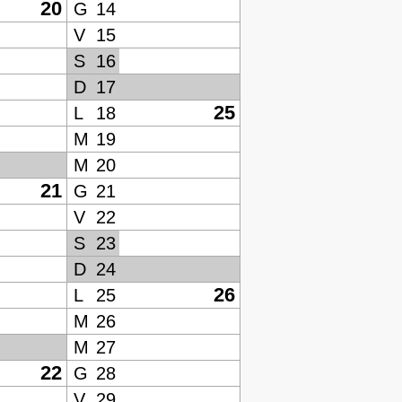
20
G
14
V
15
S
16
D
17
25
L
18
M
19
M
20
21
G
21
V
22
S
23
D
24
26
L
25
M
26
M
27
22
G
28
V
29