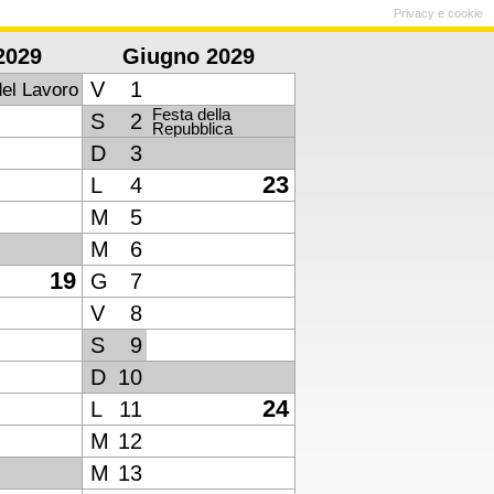
Privacy e cookie
2029
Giugno 2029
V
1
del Lavoro
Festa della
S
2
Repubblica
D
3
23
L
4
M
5
M
6
19
G
7
V
8
S
9
D
10
24
L
11
M
12
M
13