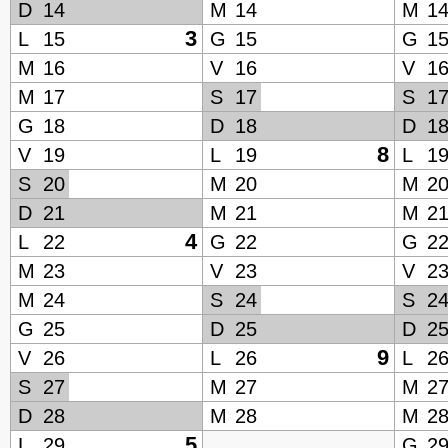
D
14
M
14
M
1
3
L
15
G
15
G
1
M
16
V
16
V
1
M
17
S
17
S
1
G
18
D
18
D
1
8
V
19
L
19
L
1
S
20
M
20
M
2
D
21
M
21
M
2
4
L
22
G
22
G
2
M
23
V
23
V
2
M
24
S
24
S
2
G
25
D
25
D
2
9
V
26
L
26
L
2
S
27
M
27
M
2
D
28
M
28
M
2
5
L
29
G
2