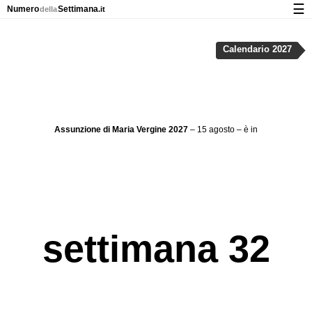
☰
Numero
Settimana
della
.it
Calendario con numeri delle settimane e nei giorni festivi
Calendario 2027
Privacy e cookie
Assunzione di Maria Vergine 2027
– 15 agosto – è in
settimana 32