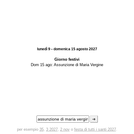
lunedì 9 – domenica 15 agosto 2027
Giorno festivi
Dom 15 ago:
Assunzione di Maria Vergine
➜
per esempio
35
,
3 2027
,
2 nov
o
festa di tutti i santi 2027
.