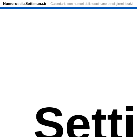
Numero
Settimana
della
.it
Calendario con numeri delle settimane e nei giorni festivi
Sett