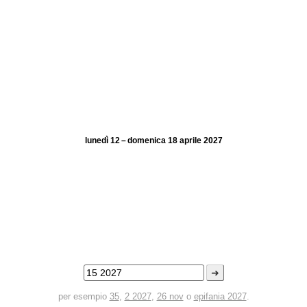
lunedì 12 – domenica 18 aprile 2027
➜
per esempio
35
,
2 2027
,
26 nov
o
epifania 2027
.