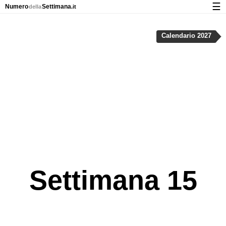
☰
Numero
Settimana
della
.it
Calendario con numeri delle settimane e nei giorni festivi
Calendario 2027
Privacy e cookie
Settimana 15