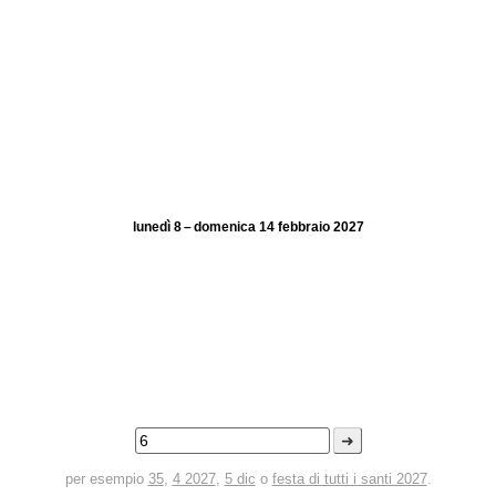
lunedì 8 – domenica 14 febbraio 2027
➜
per esempio
35
,
4 2027
,
5 dic
o
festa di tutti i santi 2027
.