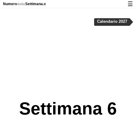
☰
Numero
Settimana
della
.it
Calendario con numeri delle settimane e nei giorni festivi
Calendario 2027
Privacy e cookie
Settimana 6