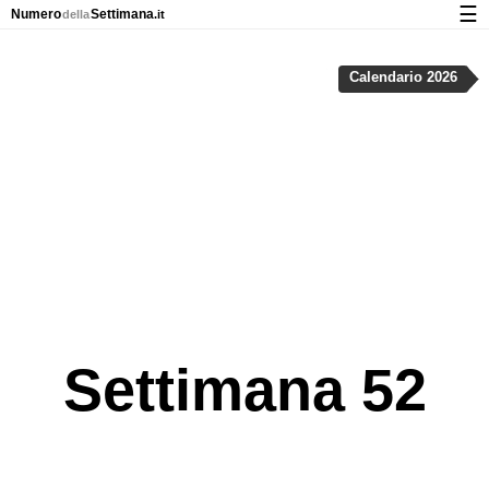
☰
Numero
Settimana
della
.it
Calendario con numeri delle settimane e nei giorni festivi
Calendario 2026
Privacy e cookie
Settimana 52