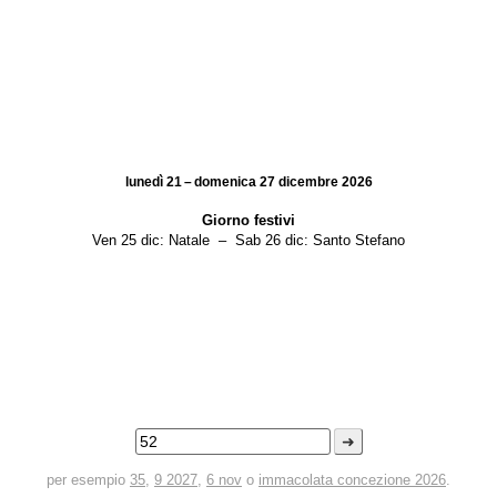
lunedì 21 – domenica 27 dicembre 2026
Giorno festivi
Ven 25 dic:
Natale
–
Sab 26 dic:
Santo Stefano
➜
per esempio
35
,
9 2027
,
6 nov
o
immacolata concezione 2026
.