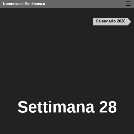
☰
Numero
Settimana
della
.it
Calendario con numeri delle settimane e nei giorni festivi
Calendario 2026
Privacy e cookie
Settimana 28