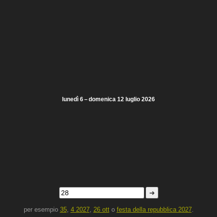
lunedì 6 – domenica 12 luglio 2026
➜
per esempio
35
,
4 2027
,
26 ott
o
festa della repubblica 2027
.