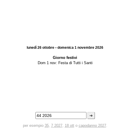
lunedì 26 ottobre – domenica 1 novembre 2026
Giorno festivi
Dom 1 nov:
Festa di Tutti i Santi
➜
per esempio
35
,
7 2027
,
18 ott
o
capodanno 2027
.