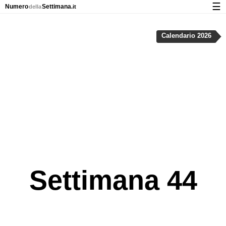
☰
Numero
Settimana
della
.it
Calendario con numeri delle settimane e nei giorni festivi
Calendario 2026
Privacy e cookie
Settimana 44