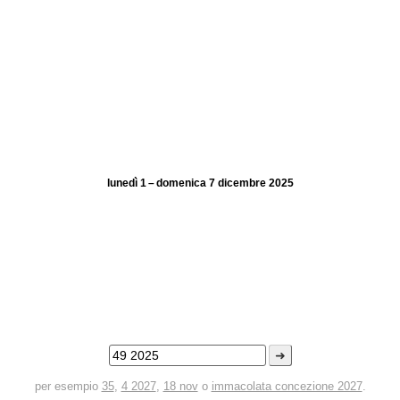
lunedì 1 – domenica 7 dicembre 2025
➜
per esempio
35
,
4 2027
,
18 nov
o
immacolata concezione 2027
.