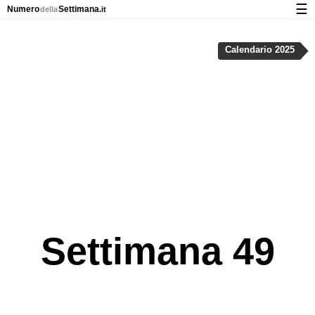
☰
Numero
Settimana
della
.it
Calendario con numeri delle settimane e nei giorni festivi
Calendario 2025
Privacy e cookie
Settimana 49