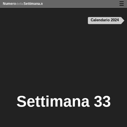
☰
Numero
Settimana
della
.it
Calendario con numeri delle settimane e nei giorni festivi
Calendario 2024
Privacy e cookie
Settimana 33