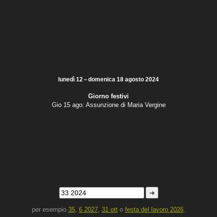
lunedì 12 – domenica 18 agosto 2024
Giorno festivi
Gio 15 ago:
Assunzione di Maria Vergine
➜
per esempio
35
,
6 2027
,
31 ott
o
festa del lavoro 2026
.